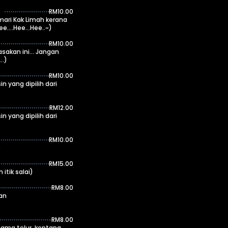
RM10.00
emari Kak Limah kerana
....Hee...Hee..~)
RM10.00
akan ini... Jangan
..)
RM10.00
 yang dipilih dari
RM12.00
 yang dipilih dari
RM10.00
)
RM15.00
itik salai)
RM8.00
an
RM8.00
ama telur, kentang,