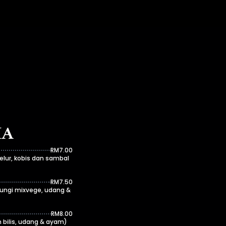
IA
RM7.00
elur, kobis dan sambal
RM7.50
dungi mixvege, udang &
RM8.00
 bilis, udang & ayam)