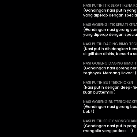
NASI PUTIH ITIK SERATI KENA 
(Gandingan nasi putih yang 
yang diperap dengan special
NASI GORENG ITIK SERATI KEN
(Gandingan nasi goreng yang
yang diperap dengan special
NASI PUTIH DAGING RIMO TE
(Nasi putih dihidangkan be
di grill dan dihiris, berserta 
NASI GORENG DAGING RIMO 
(Gandingan nasi goreng be
teghoyak. Memang Havoc! )
NASI PUTIH BUTTERCHICKEN
(Nasi putih dengan deep-fri
kuah buttermilk )
NASI GORENG BUTTERCHICKE
(Gandingan nasi goreng bes
beb! )
NASI PUTIH SPICY MONGOLIAN
(Gandingan nasi putih yang
mongolia yang pedass...! )