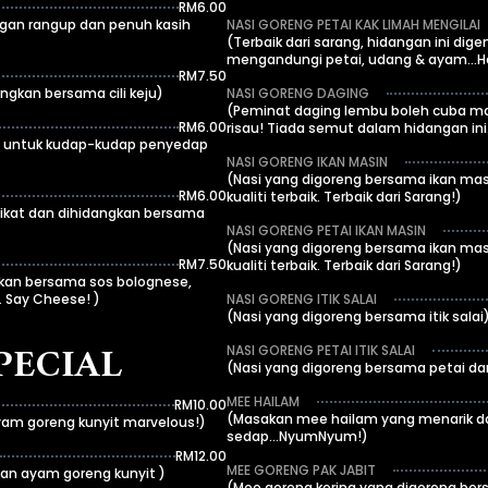
RM6.00
gan rangup dan penuh kasih
NASI GORENG PETAI KAK LIMAH MENGILAI
(Terbaik dari sarang, hidangan ini dig
mengandungi petai, udang & ayam...Hee
RM7.50
ngkan bersama cili keju)
NASI GORENG DAGING
(Peminat daging lembu boleh cuba mas
RM6.00
risau! Tiada semut dalam hidangan ini.
, untuk kudap-kudap penyedap
NASI GORENG IKAN MASIN
(Nasi yang digoreng bersama ikan masin
RM6.00
kualiti terbaik. Terbaik dari Sarang!)
ikat dan dihidangkan bersama
NASI GORENG PETAI IKAN MASIN
(Nasi yang digoreng bersama ikan masin
RM7.50
kualiti terbaik. Terbaik dari Sarang!)
jikan bersama sos bolognese,
 Say Cheese! )
NASI GORENG ITIK SALAI
(Nasi yang digoreng bersama itik salai
PECIAL
NASI GORENG PETAI ITIK SALAI
(Nasi yang digoreng bersama petai dan 
MEE HAILAM
RM10.00
(Masakan mee hailam yang menarik d
yam goreng kunyit marvelous!)
sedap...NyumNyum!)
RM12.00
MEE GORENG PAK JABIT
an ayam goreng kunyit )
(Mee goreng kering yang digoreng bers