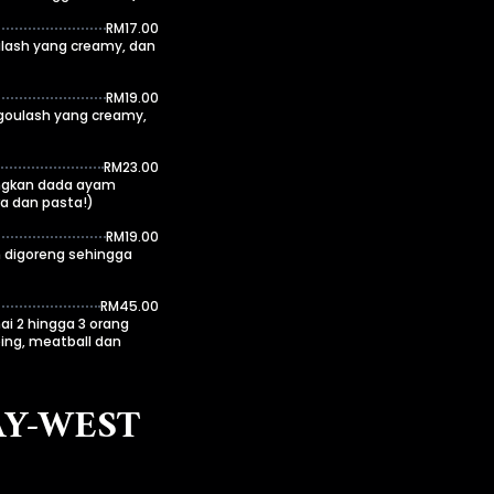
RM17.00
ulash yang creamy, dan
RM19.00
goulash yang creamy,
RM23.00
ungkan dada ayam
a dan pasta!)
RM19.00
 digoreng sehingga
RM45.00
ai 2 hingga 3 orang
ng, meatball dan
AY-WEST