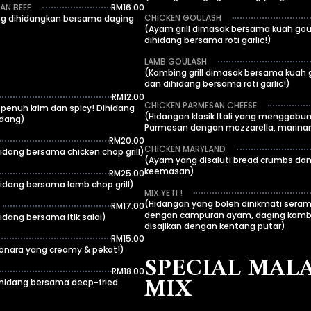
AN BEEF
RM16.00
CHICKEN GOULASH
ng dihidangkan bersama daging
(Ayam grill dimasak bersama kuah go
dihidang bersama roti garlic!)
LAMB GOULASH
(Kambing grill dimasak bersama kuah 
dan dihidang bersama roti garlic!)
RM12.00
CHICKEN PARMESAN CHEESE
penuh krim dan spicy! Dihidang
(Hidangan klasik Itali yang menggab
udang)
Parmesan dengan mozzarella, marinar
RM20.00
CHICKEN MARYLAND
hidang bersama chicken chop grill)
(Ayam yang disaluti bread crumbs dan
keemasan)
RM25.00
hidang bersama lamb chop grill)
MIX YETI !
(Hidangan yang boleh dinikmati seram
RM17.00
dengan campuran ayam, daging kambi
hidang bersama itik salai)
disajikan dengan kentang putar)
RM15.00
onara yang creamy & pekat!)
SPECIAL MAL
RM18.00
MIX
ihidang bersama deep-fried