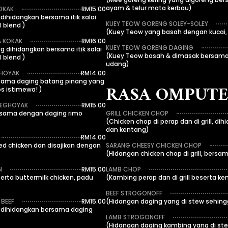
ayam & telur mata kerbau)
KOKAK
RM15.00
dihidangkan bersama itik salai
KUEY TEOW GORENG SOLEY-SOLEY
 blend )
(Kuey Teow yang basah dengan kucai,
A KOKAK
RM16.00
KUEY TEOW GORENG DAGING
 dihidangkan bersama itik salai
(Kuey Teow basah & dimasak bersama
 blend )
udang)
GHOYAK
RM14.00
rsama daging batang pinang yang
RASA OMPUT
sos istimewa! )
TEGHOYAK
RM15.00
rsama dengan daging rimo
GRILL CHICKEN CHOP
(Chicken chop di perap dan di grill, d
dan kentang)
RM14.00
ed chicken dan disajikan dengan
SARANG CHEESY CHICKEN CHOP
(Hidangan chicken chop di grill, bersam
N
RM15.00
LAMB CHOP
erta buttermilk chicken, padu
(Kambing perap dan di grill beserta k
BEEF STROGONOFF
 BEEF
RM15.00
(Hidangan daging yang di stew sehin
 dihidangkan bersama daging
LAMB STROGONOFF
(Hidangan daging kambing yang di st