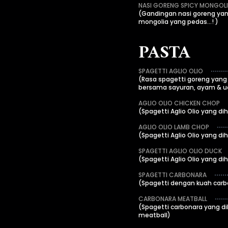
NASI GORENG SPICY MONGOLI
(Gandingan nasi goreng ya
mongolia yang pedas...! )
PASTA
SPAGETTI AGLIO OLIO
(Rasa spagetti goreng yang 
bersama sayuran, ayam & 
AGLIO OLIO CHICKEN CHOP
(Spagetti Aglio Olio yang di
AGLIO OLIO LAMB CHOP
(Spagetti Aglio Olio yang di
SPAGETTI AGLIO OLIO DUCK
(Spagetti Aglio Olio yang di
SPAGETTI CARBONARA
(Spagetti dengan kuah carb
CARBONARA MEATBALL
(Spagetti carbonara yang d
meatball)