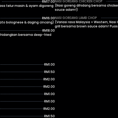
NASI GOREANG CHICKEN CHOP
RM17.00
(Nasi goreng dihidang bersama chick
asa telur masin & ayam digoreng
souce adam!)
NASI GOREANG LAMB CHOP
RM16.00
(Variasi rasa Malaysia + Western, Nas
ato bolognese & daging cincang)
grill bersama brown sauce adam! Puas
RM18.00
ihidangkan bersama deep-fried
RM1.00
RM1.50
RM2.00
RM2.00
RM1.00
RM1.00
RM2.00
RM1.50