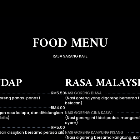
FOOD MENU
RASA SARANG KAFE
UDAP
RASA MALAYS
RM5.50
NASI GORENG BIASA
goreng panas-panas)
(Nasi goreng yang digoreng bersama t
belacan)
RM4.00
an rasa kelapa, dan dihidangkan
NASI GORENG CINA KASWI
ilis)
(Nasi goreng ini tidak pedas, mengan
ayam)
RM5.00
dan disajikan bersama perasa cili)
NASI GORENG KAMPUNG PISANG
(Nasi digoreng bersama kangkung, ikan