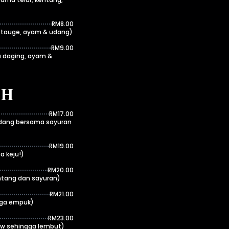
RM8.00
 tauge, ayam & udang)
RM9.00
 daging, ayam &
EH
RM17.00
ihidang bersama sayuran
RM19.00
a keju!)
RM20.00
entang dan sayuran)
RM21.00
gga empuk)
RM23.00
ew sehingga lembut)