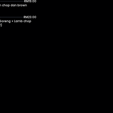
RM19.00
en chop dan brown
RM23.00
i Goreng + Lamb chop
!)