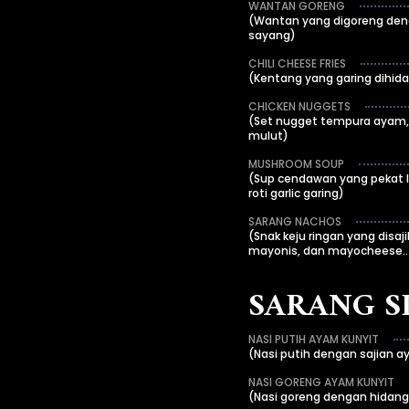
WANTAN GORENG
(Wantan yang digoreng den
sayang)
CHILI CHEESE FRIES
(Kentang yang garing dihida
CHICKEN NUGGETS
(Set nugget tempura ayam
mulut)
MUSHROOM SOUP
(Sup cendawan yang pekat l
roti garlic garing)
SARANG NACHOS
(Snak keju ringan yang disa
mayonis, dan mayocheese...
SARANG S
NASI PUTIH AYAM KUNYIT
(Nasi putih dengan sajian a
NASI GORENG AYAM KUNYIT
(Nasi goreng dengan hidang